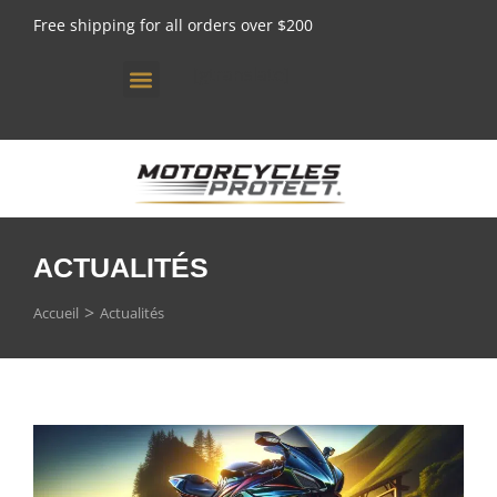
Free shipping for all orders over $200
[gtranslate]
ACTUALITÉS
Vous êtes ici :
Accueil
Actualités