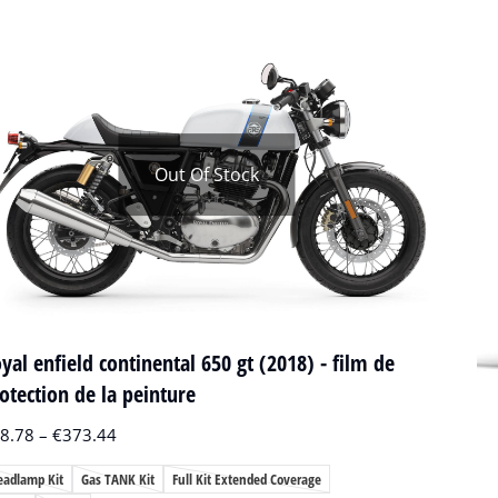
Out Of Stock
yal enfield continental 650 gt (2018) - film de
otection de la peinture
8.78
–
€
373.44
eadlamp Kit
Gas TANK Kit
Full Kit Extended Coverage