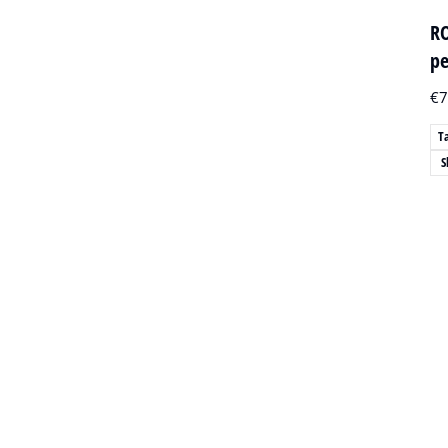
RO
pe
€
7
T
S