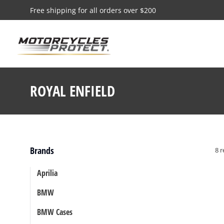
Free shipping for all orders over $200
ROYAL ENFIELD
Vous êtes ici :
Brands
8 r
Aprilia
BMW
BMW Cases