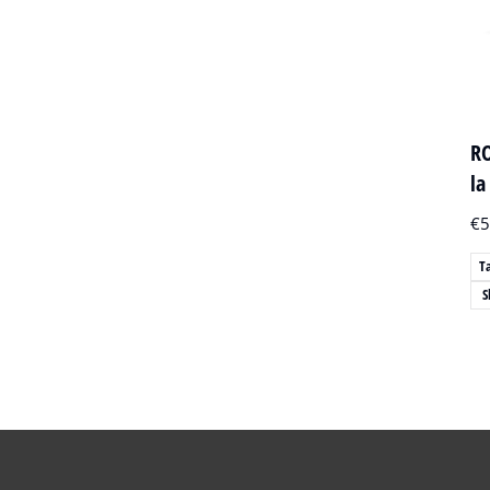
RO
la
€
5
T
S