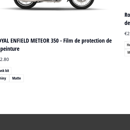
Ro
de
€
2
YAL ENFIELD METEOR 350 - Film de protection de
H
 peinture
M
2.80
ank kit
hiny
Matte