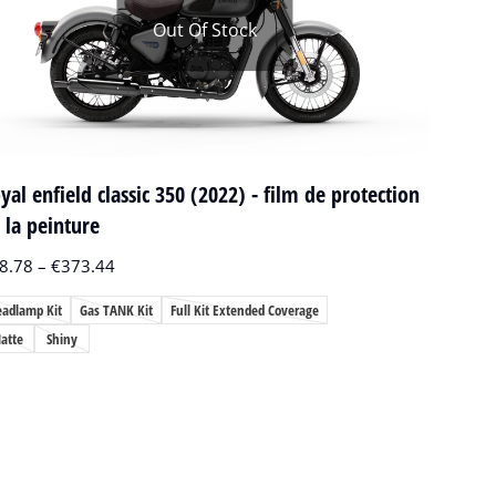
Out Of Stock
yal enfield classic 350 (2022) - film de protection
 la peinture
8.78
–
€
373.44
eadlamp Kit
Gas TANK Kit
Full Kit Extended Coverage
atte
Shiny