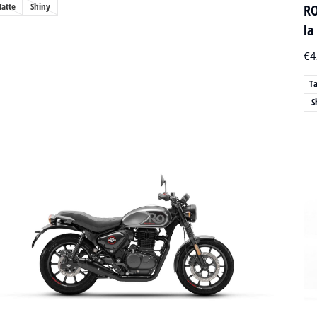
atte
Shiny
RO
la
€
4
Ta
S