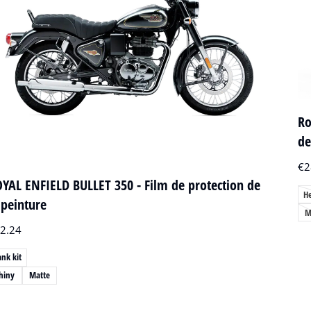
Ro
de
€
2
YAL ENFIELD BULLET 350 - Film de protection de
H
 peinture
M
2.24
ank kit
hiny
Matte