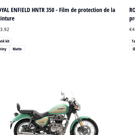
YAL ENFIELD HNTR 350 - Film de protection de la
RO
inture
pr
3.92
€
4
ank kit
Ta
hiny
Matte
S