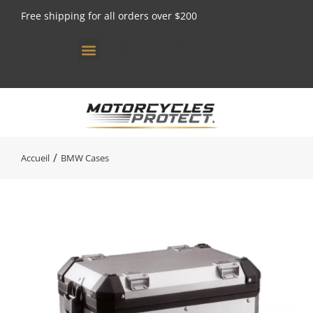
Free shipping for all orders over $200
[gtranslate]
Vous êtes ici :
Accueil
BMW Cases