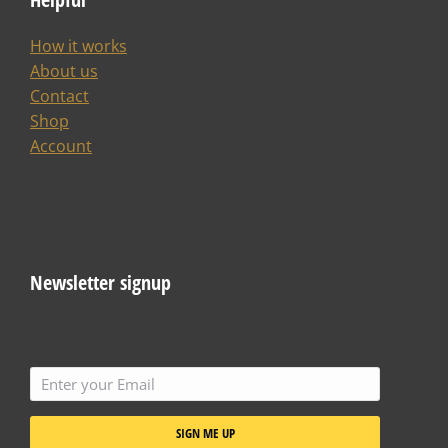
How it works
About us
Contact
Shop
Account
Newsletter signup
SIGN ME UP